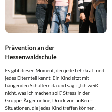
Erasmus+
Vorlesewettbewerb Leo, leo
MINT
Ganztag & Betreuung
Berufsorientierung
Prävention an der
Prävention
Hessenwaldschule
Schulleben
Es gibt diesen Moment, den jede Lehrkraft und
Unterricht
jedes Elternteil kennt: Ein Kind sitzt mit
Service & Downloads
hängenden Schultern da und sagt: „Ich weiß
Ästhetische Bildung
nicht, was ich machen soll.“ Stress in der
Kontakt
Schulsanitätsdienst
Gruppe, Ärger online, Druck von außen –
Arbeitsgemeinschaften
Situationen, die jedes Kind treffen können.