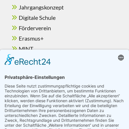
Jahrgangskonzept
Digitale Schule
Förderverein
Erasmus+
MINT
Ganztag & Betreuung
Berufsorientierung
Schulelternbeirat
Vorlesewettbewerb
© Hessenwald Schule