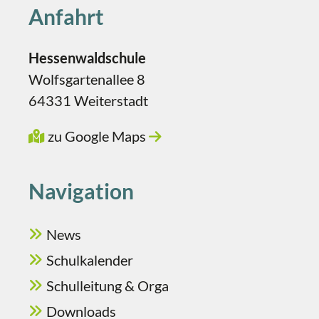
Erasmus+
Anfahrt
Arbeitsgemeinschaften
Vorlesewettbewerb Leo, leo
Mensa
Hessenwaldschule
MINT
Bibliothek
Wolfsgartenallee 8
Ganztag & Betreuung
64331 Weiterstadt
Service & Downloads
Berufsorientierung
zu Google Maps
Prävention
Kontakt
Navigation
News
Schulkalender
Schulleitung & Orga
Downloads